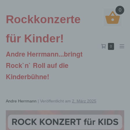
Zum
0
Inhalt
Rockkonzerte
springen
für Kinder!
Warenkorb
Elemente
0
Men
Andre Herrmann...bringt
im
Scha
Warenkorb
Rock`n` Roll auf die
Kinderbühne!
Andre Herrmann
|
Veröffentlicht am
2. März 2025