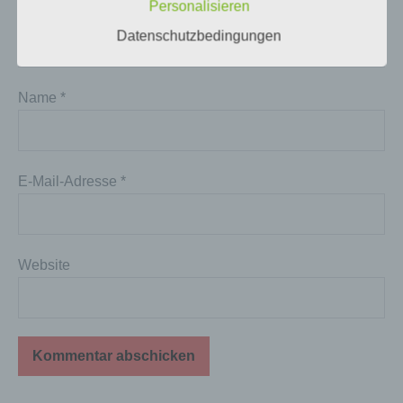
Personalisieren
diesem Grund steht es jeder betroffenen Person
frei, personenbezogene Daten auch auf
Datenschutzbedingungen
alternativen Wegen, beispielsweise telefonisch, an
uns zu übermitteln.
Name
*
Begriffsbestimmungen
Die Datenschutzerklärung beruht auf den
Begrifflichkeiten, die durch den Europäischen
Richtlinien- und Verordnungsgeber beim Erlass
der Datenschutz-Grundverordnung (DS-GVO)
E-Mail-Adresse
*
verwendet wurden. Unsere Datenschutzerklärung
soll sowohl für die Öffentlichkeit als auch für
unsere Kunden und Geschäftspartner einfach
lesbar und verständlich sein. Um dies zu
Website
gewährleisten, möchten wir vorab die verwendeten
Begrifflichkeiten erläutern.
Wir verwenden in dieser Datenschutzerklärung
unter anderem die folgenden Begriffe:
a) personenbezogene Daten
Personenbezogene Daten sind alle