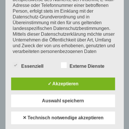
Abgelegt unter:
Mitmachkonzerte für Kinder
Adresse oder Telefonnummer einer betroffenen
Person, erfolgt stets im Einklang mit der
Beitragsnavigation
Datenschutz-Grundverordnung und in
Übereinstimmung mit den für uns geltenden
landesspezifischen Datenschutzbestimmungen.
Mittels dieser Datenschutzerklärung möchte unser
Schreibe einen Kommentar
Unternehmen die Öffentlichkeit über Art, Umfang
und Zweck der von uns erhobenen, genutzten und
verarbeiteten personenbezogenen Daten
Deine E-Mail-Adresse wird nicht veröffentlicht.
informieren. Ferner werden betroffene Personen
Erforderliche Felder sind mit
*
markiert
mittels dieser Datenschutzerklärung über die ihnen
Essenziell
Externe Dienste
zustehenden Rechte aufgeklärt.
Kommentar
*
Wir haben als für die Verarbeitung Verantwortlicher
✓ Akzeptieren
zahlreiche technische und organisatorische
Maßnahmen umgesetzt, um einen möglichst
lückenlosen Schutz der über diese Internetseite
Auswahl speichern
verarbeiteten personenbezogenen Daten
sicherzustellen. Dennoch können Internetbasierte
Datenübertragungen grundsätzlich
✕ Technisch notwendige akzeptieren
Sicherheitslücken aufweisen, sodass ein absoluter
Schutz nicht gewährleistet werden kann. Aus