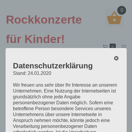
Zum
0
Inhalt
Rockkonzerte
springen
für Kinder!
Warenkorb
Elemente
0
Men
Andre Herrmann...bringt
im
Scha
Warenkorb
Datenschutzerklärung
Rock`n` Roll auf die
Stand: 24.01.2020
Kinderbühne!
Wir freuen uns sehr über Ihr Interesse an unserem
Unternehmen. Eine Nutzung der Internetseiten ist
grundsätzlich ohne jede Angabe
Impressum
personenbezogener Daten möglich. Sofern eine
betroffene Person besondere Services unseres
Unternehmens über unsere Internetseite in
Anspruch nehmen möchte, könnte jedoch eine
Zur Datenschutzerklärung:
LINK
Verarbeitung personenbezogener Daten