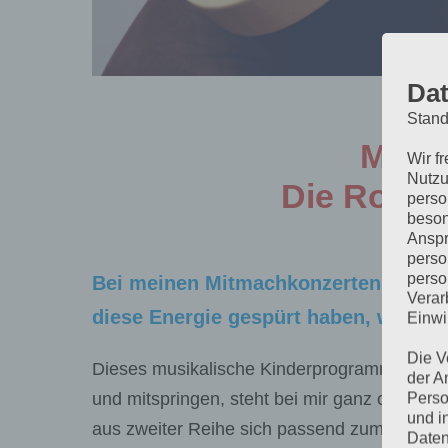
Dat
Stand
Mitm
Wir f
Nutzu
Die Rock 
perso
beson
Anspr
perso
perso
Bei meinen Mitmachkonzerten bringe 
Verar
diese Energie gespürt haben, wollen
Einwi
Die V
Dieses musikalische Kinderprogramm ist ein 
der A
und mitspringen, steht bei mir ganz oben im
Perso
und i
aus zweiter Reihe sich passend zum Groove 
Daten