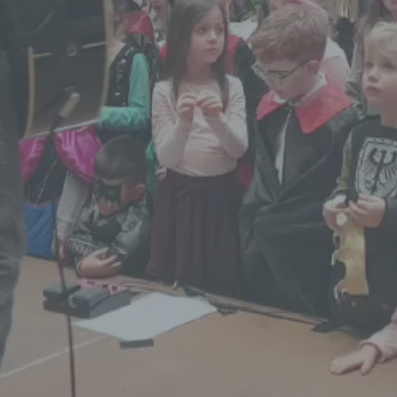
wirtschaftlicher Lage, Gesundheit, persönlicher Vorlieben, Inter
Zuverlässigkeit, Verhalten, Aufenthaltsort oder Ortswechsel die
natürlichen Person zu analysieren oder vorherzusagen.
f) Pseudonymisierung
Pseudonymisierung ist die Verarbeitung personenbezogener D
in einer Weise, auf welche die personenbezogenen Daten ohn
Hinzuziehung zusätzlicher Informationen nicht mehr einer
spezifischen betroffenen Person zugeordnet werden können, so
diese zusätzlichen Informationen gesondert aufbewahrt werde
technischen und organisatorischen Maßnahmen unterliegen, di
gewährleisten, dass die personenbezogenen Daten nicht einer
identifizierten oder identifizierbaren natürlichen Person zugewi
werden.
g) Verantwortlicher oder für die Verarbeitung Verantwortli
Verantwortlicher oder für die Verarbeitung Verantwortlicher ist d
natürliche oder juristische Person, Behörde, Einrichtung oder 
Stelle, die allein oder gemeinsam mit anderen über die Zwecke
Mittel der Verarbeitung von personenbezogenen Daten entschei
Sind die Zwecke und Mittel dieser Verarbeitung durch das