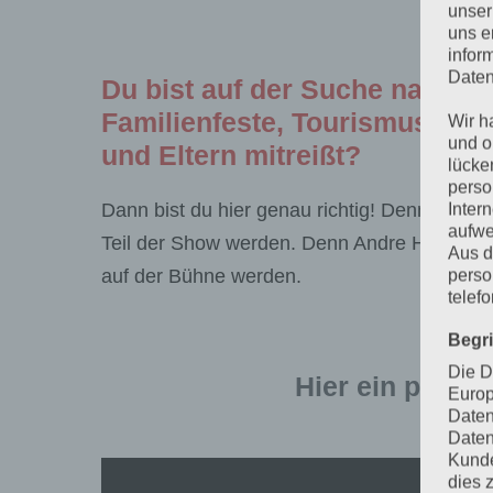
unser
uns e
infor
Daten
Du bist auf der Suche nach e
Familienfeste, Tourismusregi
Wir h
und o
und Eltern mitreißt?
lücke
perso
Dann bist du hier genau richtig! Denn das r
Inter
aufwe
Teil der Show werden. Denn Andre Herrmann i
Aus d
auf der Bühne werden.
perso
telef
Begr
Die D
Hier ein paar 
Europ
Daten
Daten
Kunde
dies 