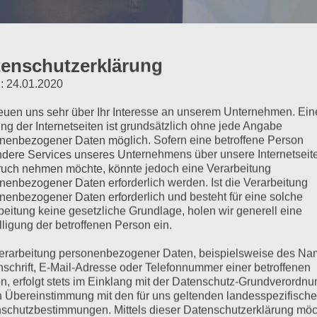
enschutzerklärung
: 24.01.2020
achkonzerte von Andre Her
reuen uns sehr über Ihr Interesse an unserem Unternehmen. Ein
ng der Internetseiten ist grundsätzlich ohne jede Angabe
Show, die Kinder zum abrock
nenbezogener Daten möglich. Sofern eine betroffene Person
dere Services unseres Unternehmens über unsere Internetseite
uch nehmen möchte, könnte jedoch eine Verarbeitung
nenbezogener Daten erforderlich werden. Ist die Verarbeitung
nenbezogener Daten erforderlich und besteht für eine solche
ich den Kindern die Energie eines Live Rockk
beitung keine gesetzliche Grundlage, holen wir generell eine
 Sie mehr davon!
lligung der betroffenen Person ein.
erarbeitung personenbezogener Daten, beispielsweise des Na
Mix aus rockiger Kinder Musik und sportlich fitten Bew
nschrift, E-Mail-Adresse oder Telefonnummer einer betroffenen
 Programm. Und weil sich die Energie dieser Mitmachkonz
n, erfolgt stets im Einklang mit der Datenschutz-Grundverordnu
n Übereinstimmung mit den für uns geltenden landesspezifisch
bewegen), sind meine Kinderkonzerte ein Erlebnis für d
schutzbestimmungen. Mittels dieser Datenschutzerklärung mö