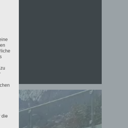
eine
den
rliche
s
 zu
r
lichen
 die