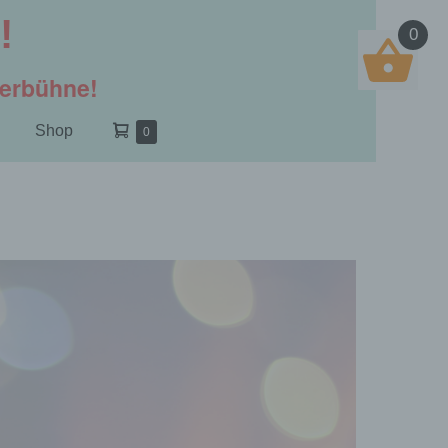
!
0
derbühne!
Warenkorb
Shop
Elemente
0
im
Warenkorb