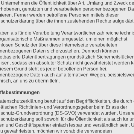
 Unternehmen die Öffentlichkeit über Art, Umfang und Zweck de
rhobenen, genutzten und verarbeiteten personenbezogenen Da
mieren. Ferner werden betroffene Personen mittels dieser
schutzerklärung über die ihnen zustehenden Rechte aufgeklärt
inem musikalischen Kinderprogramm für
onen, Kindergärten, Schulen, Vereinsf
aben als für die Verarbeitung Verantwortlicher zahlreiche techn
rganisatorische Maßnahmen umgesetzt, um einen möglichst
nlosen Schutz der über diese Internetseite verarbeiteten
nenbezogenen Daten sicherzustellen. Dennoch können
ockige
KINDERKONZERT
von Andre Herrmann ist ein int
netbasierte Datenübertragungen grundsätzlich Sicherheitslücke
isen, sodass ein absoluter Schutz nicht gewährleistet werden k
st ein Meister darin, Kinder aktiv ins Programm einzub
iesem Grund steht es jeder betroffenen Person frei,
nenbezogene Daten auch auf alternativen Wegen, beispielswe
onisch, an uns zu übermitteln.
iffsbestimmungen
atenschutzerklärung beruht auf den Begrifflichkeiten, die durch
Videoausschnitte von den beliebten M
äischen Richtlinien- und Verordnungsgeber beim Erlass der
schutz-Grundverordnung (DS-GVO) verwendet wurden. Unser
schutzerklärung soll sowohl für die Öffentlichkeit als auch für u
n und Geschäftspartner einfach lesbar und verständlich sein.
zu gewährleisten, möchten wir vorab die verwendeten