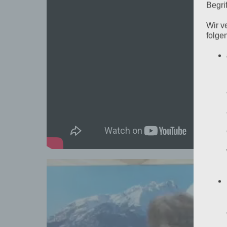
Begrif
Wir v
folge