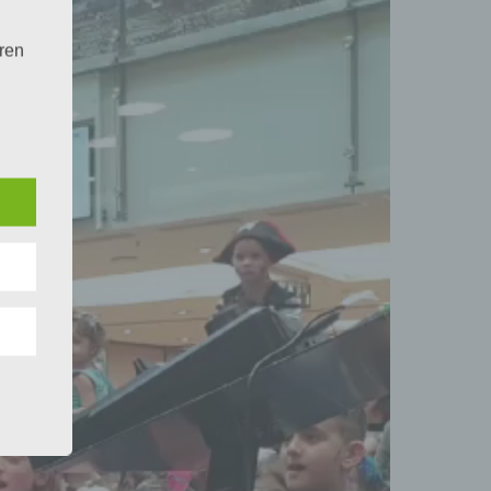
hren
en,
die
oder
tung.
er
ung
hen,
ng,