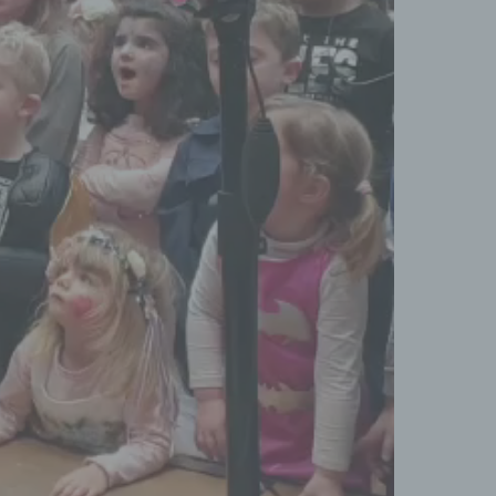
essen,
ser
aten
e
fern
n und
e
esen
cher
ie
andere
 und
det.