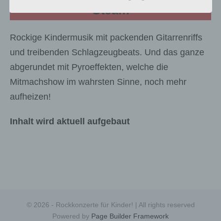
frei, personenbezogene Daten auch auf
Steam
alternativen Wegen, beispielsweise telefonisch, an
uns zu übermitteln.
Rockige Kindermusik mit packenden Gitarrenriffs
Begriffsbestimmungen
und treibenden Schlagzeugbeats. Und das ganze
Die Datenschutzerklärung beruht auf den
Begrifflichkeiten, die durch den Europäischen
abgerundet mit Pyroeffekten, welche die
Richtlinien- und Verordnungsgeber beim Erlass
Mitmachshow im wahrsten Sinne, noch mehr
der Datenschutz-Grundverordnung (DS-GVO)
verwendet wurden. Unsere Datenschutzerklärung
aufheizen!
soll sowohl für die Öffentlichkeit als auch für
unsere Kunden und Geschäftspartner einfach
Inhalt wird aktuell aufgebaut
lesbar und verständlich sein. Um dies zu
gewährleisten, möchten wir vorab die verwendeten
Begrifflichkeiten erläutern.
Wir verwenden in dieser Datenschutzerklärung
unter anderem die folgenden Begriffe:
a) personenbezogene Daten
© 2026 - Rockkonzerte für Kinder! | All rights reserved
Personenbezogene Daten sind alle
Powered by
Page Builder Framework
Informationen, die sich auf eine identifizierte