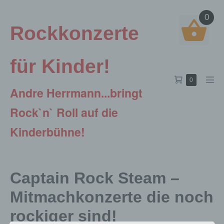
Zum
0
Inhalt
Rockkonzerte
springen
für Kinder!
Warenkorb
Elemente
0
Men
Andre Herrmann...bringt
im
Scha
Warenkorb
Rock`n` Roll auf die
Kinderbühne!
Captain Rock Steam –
Mitmachkonzerte die noch
rockiger sind!